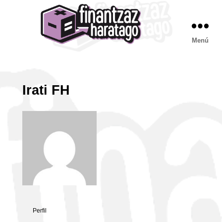
Menú
FH
CURSOS
Irati FH
Perfil