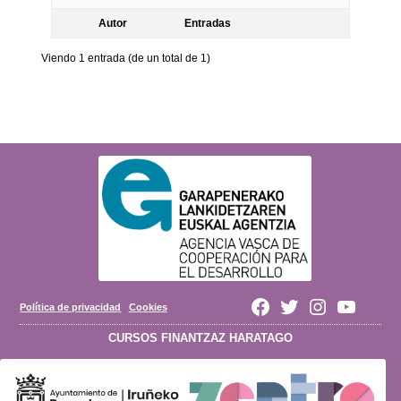
Autor
Entradas
Viendo 1 entrada (de un total de 1)
Política de privacidad
Cookies
Finantzaz
Finantzaz
Finantzaz
Finantzaz
Haratago
Haratago
Haratago
Haratago
CURSOS FINANTZAZ HARATAGO
en
en
en
en
Facebook
Twitter
Instagram
Youtube