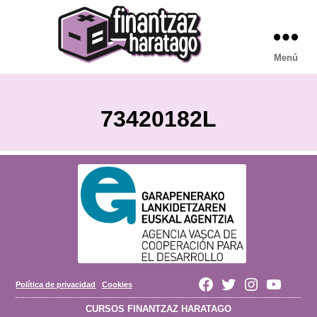
Menú
FH
CURSOS
73420182L
Política de privacidad
Cookies
Finantzaz
Finantzaz
Finantzaz
Finantzaz
Haratago
Haratago
Haratago
Haratago
CURSOS FINANTZAZ HARATAGO
en
en
en
en